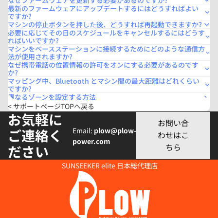
なぜファームウェアを更新する必要があるのですか?
最新のファームウェアにアップデートするにはどうすればよい
ですか?
マシンの停止ボタンを押した後、どうすれば再起動できますか?
必要に応じてその日のスケジュールをキャンセルするにはどうす
ればいいですか?
マシンをベースステーションに接続するためにどのような通信方
法が使用されますか?
なぜ携帯電話の位置情報の許可をオンにする必要があるのです
か?
マッピング中、Bluetooth とマシン間の最大距離はどれくらい
ですか?
異なるゾーンを設定する方法
< サポートページTOPへ戻る
お気軽に
お問い合
Email:
plow@plow-
ご連絡く
わせはこ
power.com
ちら
ださい
SUNSEEKER elite 日本総代理店